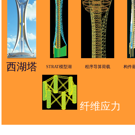
西湖塔
STRAT模型湖
程序导算荷载
构件
纤维应力